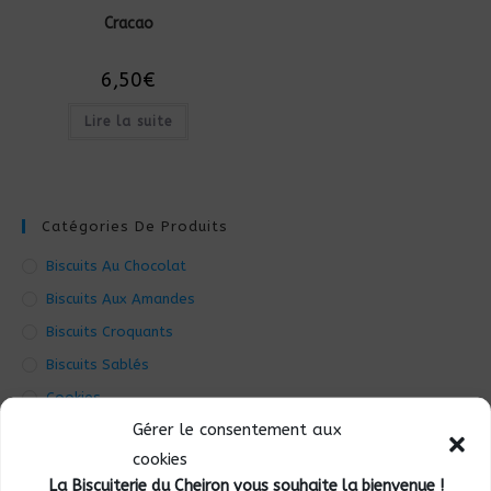
Cracao
6,50
€
Lire la suite
Catégories De Produits
Biscuits Au Chocolat
Biscuits Aux Amandes
Biscuits Croquants
Biscuits Sablés
Cookies
Gérer le consentement aux
Financiers
cookies
Noël
La Biscuiterie du Cheiron vous souhaite la bienvenue !