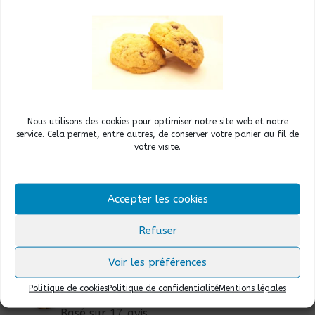
Derniers Produits Ajoutés
Cracao
6,50
€
Financiers chocolat
Nous utilisons des cookies pour optimiser notre site web et notre
service. Cela permet, entre autres, de conserver votre panier au fil de
votre visite.
Note
5.00
7,00
€
sur 5
Financiers
Accepter les cookies
Note
5.00
6,50
€
Refuser
sur 5
Voir les préférences
Biscuiterie du Cheiron
Politique de cookies
Politique de confidentialité
Mentions légales
5.0
Basé sur 17 avis