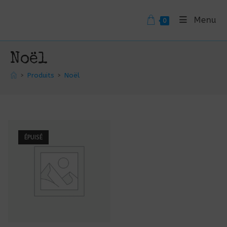
Skip
to
Menu
0
content
Noël
>
Produits
>
Noël
ÉPUISÉ