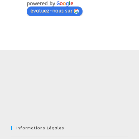
powered by
G
o
o
g
l
e
évaluez-nous sur
Informations Légales