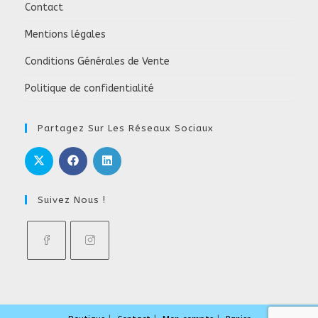
Contact
Mentions légales
Conditions Générales de Vente
Politique de confidentialité
Partagez Sur Les Réseaux Sociaux
Suivez Nous !
S’ouvre
S’ouvre
dans
dans
un
un