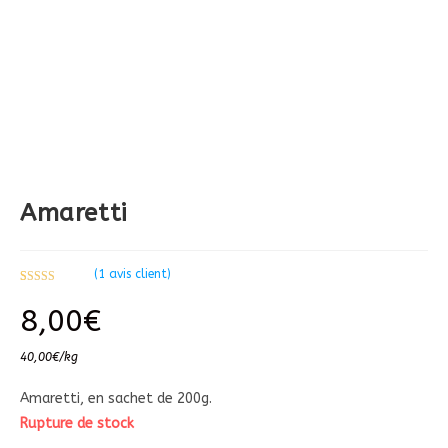
Amaretti
(
1
avis client)
Noté
1
5.00
8,00
€
sur 5 basé
sur
notation
client
40,00
€
/
kg
Amaretti, en sachet de 200g.
Rupture de stock