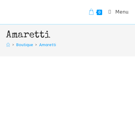
Skip
to
Menu
0
content
Amaretti
>
Boutique
>
Amaretti